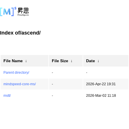
Index of/ascend/
File Name
↓
File Size
↓
Date
↓
Parent directory/
-
-
mindspeed-core-ms/
-
2026-Apr-22 19:31
mstt/
-
2026-Mar-02 11:18